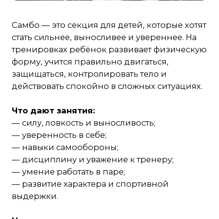
тренировках ребёнок развивает физическую
форму, учится правильно двигаться,
защищаться, контролировать тело и
действовать спокойно в сложных ситуациях.
Что дают занятия:
— силу, ловкость и выносливость;
— уверенность в себе;
— навыки самообороны;
— дисциплину и уважение к тренеру;
— умение работать в паре;
— развитие характера и спортивной
выдержки.
На тренировках дети изучают:
— освобождение от захватов;
— базовые броски;
— элементы защиты;
— координацию и правильное движение;
— упражнения на силу, гибкость и
выносливость.