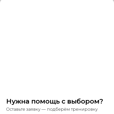
Нужна помощь с выбором?
Оставьте заявку — подберём тренировку
и ответим на все вопросы!
Ваше имя
+7
Как с вами связаться?
Комментарий
(не обязателен)