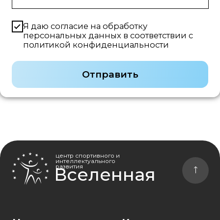
Эл. почта:
Секции
Вопрос-ответ
center-vselennaya@mail.ru
Телефон:
Преподаватели
Расписание
+7 (930) 953-77-70
О Центре
Политика конфиденциальности
Согласие на обработку персональных данных
Договор оферты
©2026 Все права
защищены