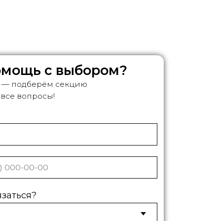
м секцию
!
отку персональных