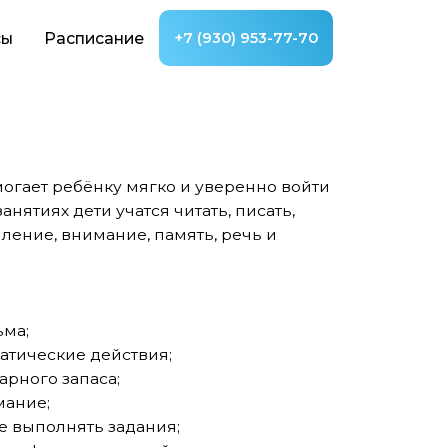
ание
+7 (930) 953-77-70
ку мягко и уверенно войти
учатся читать, писать,
ние, память, речь и
ействия;
а;
задания;
занятий.
поэтому педагог успевает