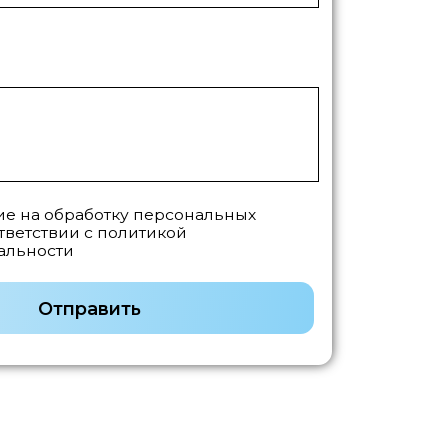
политикой
ить