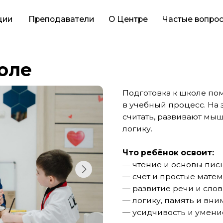
Преподаватели
О Центре
Частые вопросы
Распис
е
Подготовка к школе помогает ребён
в учебный процесс. На занятиях дети 
считать, развивают мышление, внима
логику.
Что ребёнок освоит:
— чтение и основы письма;
— счёт и простые математические д
— развитие речи и словарного запас
— логику, память и внимание;
— усидчивость и умение выполнять 
— готовность к школьному формату 
Занятия проходят в малых группах, 