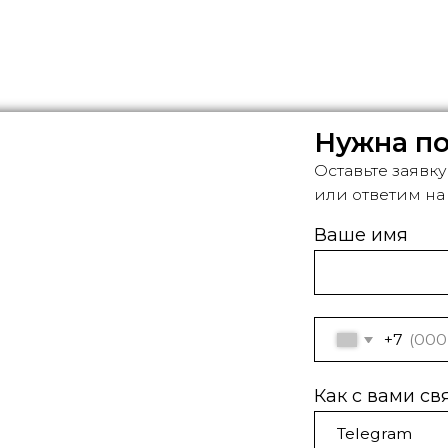
Оставьте заявку — подберё
или ответим на все вопросы
Ваше имя
+7
Как с вами связаться?
Комментарий
(не обязателен)
Я даю согласие на обраб