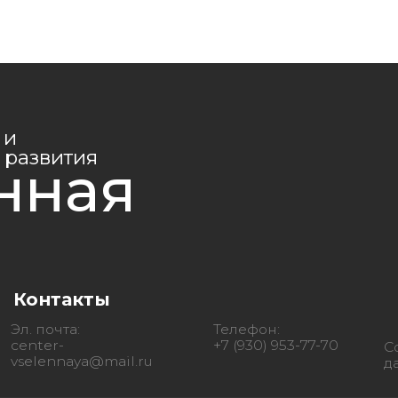
нтакты
очта:
Телефон:
er-
+7 (930) 953-77-70
Согласие на о
ennaya@mail.ru
данных