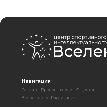
Ко
Навигация
Эл. п
Секции
Преподаватели
О Центре
cent
vsel
Вопрос-ответ
Расписание
©2026 Все права
защищены