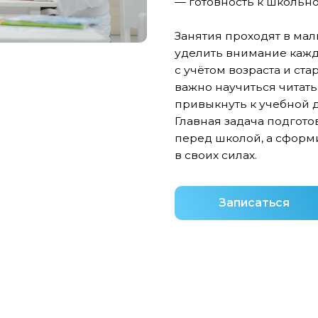
уделить внимание каждому ребёнку
с учётом возраста и стартового уров
важно научиться читать, кому-то — п
привыкнуть к учебной дисциплине.
Главная задача подготовки — не про
перед школой, а сформировать инте
в своих силах.
Записаться